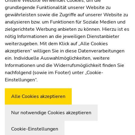
Unsere Website verwendet Cookies, um die
dieses
grundlegende Funktionalität unserer Website zu
Moodle
Seitenbereichs.
gewährleisten sowie die Zugriffe auf unserer Website zu
UNIGRAZonline
Zur
analysieren bzw. um Funktionen für Soziale Medien und
Impressum
Übersicht
zielgerichtete Werbung anbieten zu können. Hierzu ist es
Datenschutzerklärung
der
nötig Informationen an die jeweiligen Dienstanbieter
Seitenbereiche
Cookie-Einstellungen
weiterzugeben. Mit dem Klick auf „Alle Cookies
Barrierefreiheitserklärung
akzeptieren“ willigen Sie in diese Datenverarbeitungen
ein. Individuelle Auswahlmöglichkeiten, weitere
Informationen und die Widerrufsmöglichkeit finden Sie
nachfolgend (sowie im Footer) unter „Cookie-
Wetterstation
Uni Graz
Einstellungen“.
Alle Cookies akzeptieren
Nur notwendige Cookies akzeptieren
Cookie-Einstellungen