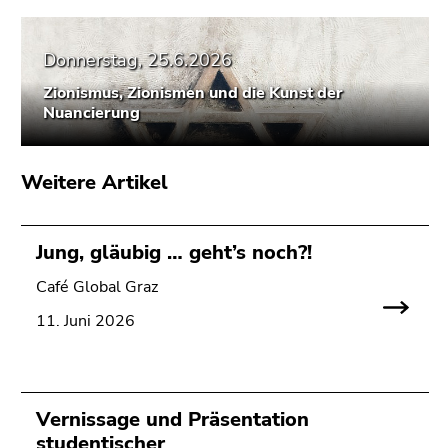
Seitenbereichs.
Zur
Übersicht
Donnerstag, 25.6.2026
der
Zionismus, Zionismen und die Kunst der
Seitenbereiche
Nuancierung
Weitere Artikel
Jung, gläubig … geht’s noch?!
Café Global Graz
11. Juni 2026
Vernissage und Präsentation
studentischer