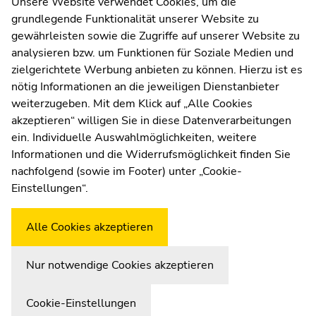
Kommunikation und Öffentlichkeitsarbeit
Unsere Website verwendet Cookies, um die
grundlegende Funktionalität unserer Website zu
Moodle
gewährleisten sowie die Zugriffe auf unserer Website zu
UNIGRAZonline
analysieren bzw. um Funktionen für Soziale Medien und
Impressum
zielgerichtete Werbung anbieten zu können. Hierzu ist es
Datenschutzerklärung
nötig Informationen an die jeweiligen Dienstanbieter
Cookie-Einstellungen
weiterzugeben. Mit dem Klick auf „Alle Cookies
Barrierefreiheitserklärung
akzeptieren“ willigen Sie in diese Datenverarbeitungen
ein. Individuelle Auswahlmöglichkeiten, weitere
Informationen und die Widerrufsmöglichkeit finden Sie
nachfolgend (sowie im Footer) unter „Cookie-
Wetterstation
Uni Graz
Einstellungen“.
Alle Cookies akzeptieren
Nur notwendige Cookies akzeptieren
Cookie-Einstellungen