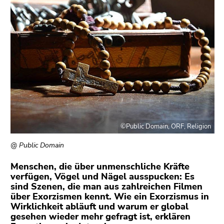
bestätigen
Sie diesen
Link.
Beginn
Zum
des
Inhalt
Seitenbereichs:
(Zugriffstaste
Seitenbereiche:
1)
Zur
Positionsanzeige
(Zugriffstaste
©Public Domain, ORF, Religion
2)
Zur
@ Public Domain
Hauptnavigation
Menschen, die über unmenschliche Kräfte
(Zugriffstaste
verfügen, Vögel und Nägel ausspucken: Es
3)
sind Szenen, die man aus zahlreichen Filmen
Zu
über Exorzismen kennt. Wie ein Exorzismus in
den
Wirklichkeit abläuft und warum er global
Zusatzinformationen
gesehen wieder mehr gefragt ist, erklären