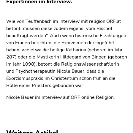
Expertinnen im Interview.
(Zugriffstaste
5)
Zu
Wie von Teuffenbach im Interview mit religion.ORF.at
den
betont, müssen diese zudem eigens „vom Bischof
Seiteneinstellungen
beauftragt werden“. Auch wenn historische Erzählungen
(Benutzer/Sprache)
von Frauen berichten, die Exorzismen durchgeführt
(Zugriffstaste
haben, wie etwa die heilige Katharina (geboren im Jahr
8)
287) oder die Mystikerin Hildegard von Bingen (geboren
Zur
im Jahr 1098), betont die Religionswissenschaftlerin
Suche
und Psychotherapeutin Nicole Bauer, dass die
(Zugriffstaste
Exorzismuspraxis im Christentum schon früh an die
9)
Rolle eines Priesters gebunden war.
Ende
Nicole Bauer im Interview auf ORF online
Religion.
dieses
Seitenbereichs.
Zur
Übersicht
der