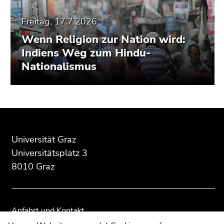
Freitag, 17.7.2026
Wenn Religion zur Nation wird:
Indiens Weg zum Hindu-
Nationalismus
Beginn
Ende
Ende
des
dieses
dieses
Seitenbereichs:
Seitenbereichs.
Seitenbereichs.
Universität Graz
Zusatzinformationen:
Zur
Zur
Universitätsplatz 3
Übersicht
Übersicht
8010 Graz
der
der
Seitenbereiche
Seitenbereiche
Anfahrt und Kontakt