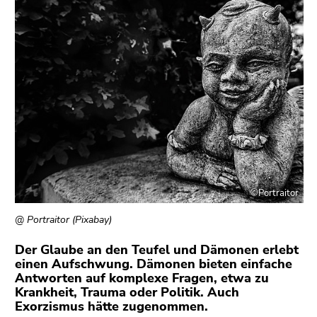
link.
overview
of
Begin
Go
page
of
to
sections
page
contents
section:
(Accesskey
Page
1)
sections:
Go
to
position
marker
(Accesskey
©Portraitor
2)
Go
@ Portraitor (Pixabay)
to
Der Glaube an den Teufel und Dämonen erlebt
main
einen Aufschwung. Dämonen bieten einfache
navigation
Antworten auf komplexe Fragen, etwa zu
(Accesskey
Krankheit, Trauma oder Politik. Auch
3)
Exorzismus hätte zugenommen.