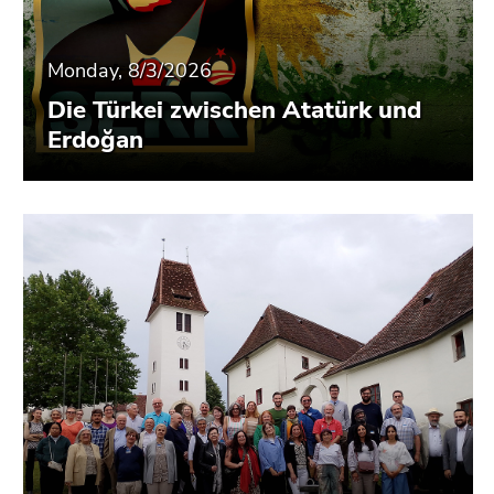
End
of
this
Monday, 8/3/2026
page
Die Türkei zwischen Atatürk und
section.
Erdoğan
Go
to
overview
of
page
sections