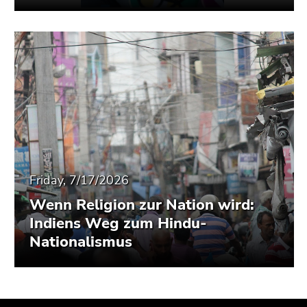
Friday, 7/17/2026
Wenn Religion zur Nation wird:
Indiens Weg zum Hindu-
Nationalismus
Begin
End
End