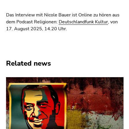
Go
to
Das Interview mit Nicole Bauer ist Online zu hören aus
additional
dem Podcast Religionen:
Deutschlandfunk Kultur
, von
information
17. August 2025, 14.20 Uhr.
(Accesskey
5)
Go
to
page
Related news
settings
(user/language)
(Accesskey
8)
Go
to
search
(Accesskey
9)