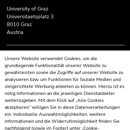
of
of
of
University of Graz
page
this
this
Universitaetsplatz 3
section:
page
page
8010 Graz
Additional
section.
section.
Austria
information:
Go
Go
to
to
overview
overview
of
of
Contact
Unsere Website verwendet Cookies, um die
page
page
grundlegende Funktionalität unserer Website zu
Web Editors
sections
sections
gewährleisten sowie die Zugriffe auf unserer Website zu
Moodle
analysieren bzw. um Funktionen für Soziale Medien und
UNIGRAZonline
zielgerichtete Werbung anbieten zu können. Hierzu ist es
Imprint
nötig Informationen an die jeweiligen Dienstanbieter
Data Protection Declaration
weiterzugeben. Mit dem Klick auf „Alle Cookies
Accessibility Declaration
akzeptieren“ willigen Sie in diese Datenverarbeitungen
ein. Individuelle Auswahlmöglichkeiten, weitere
Informationen und die Widerrufsmöglichkeit finden Sie
nachfolgend (sowie im Footer) unter „Cookie-